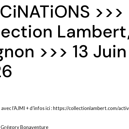
CiNATiONS >>>
lection Lambert
gnon >>> 13 Juin
26
 avec l’AJMI + d’infos ici : https://collectionlambert.com/acti
de Grégory Bonaventure