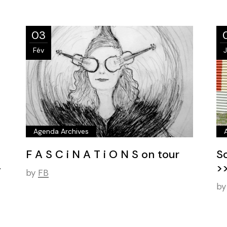
03
Fév
Agenda Archives
F A S C i N A T i O N S on tour
S
–
>>
by
FB
by