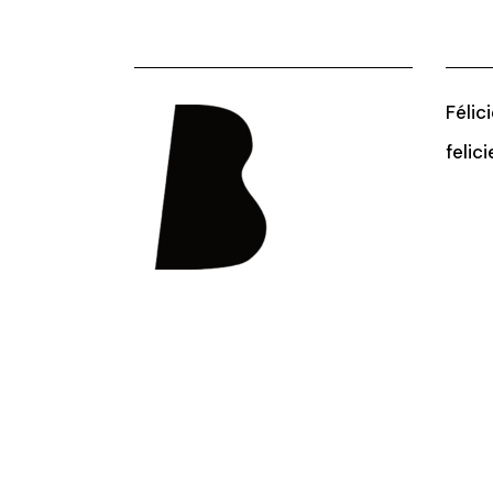
Félic
felic