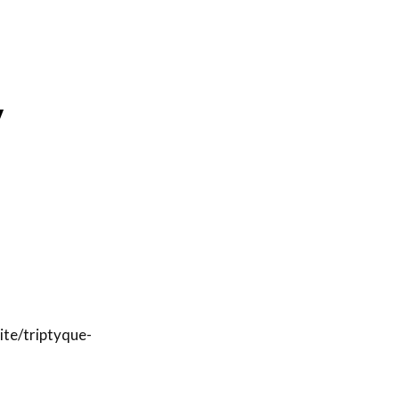
,
vite/triptyque-