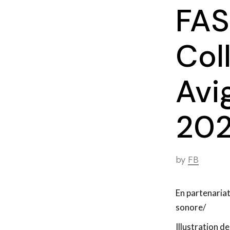
FAS
Col
Avi
20
by
FB
En partenariat
sonore/
Illustration 