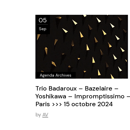
05
Sep
Agenda Archives
Trio Badaroux – Bazelaire –
Yoshikawa – Impromptissimo 
Paris >>> 15 octobre 2024
by
AV