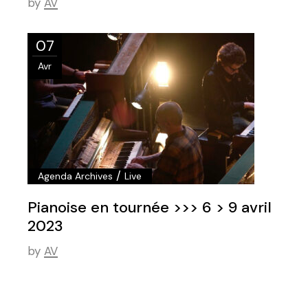
by
AV
07
Avr
/
Agenda Archives
Live
Pianoise en tournée >>> 6 > 9 avril
2023
by
AV