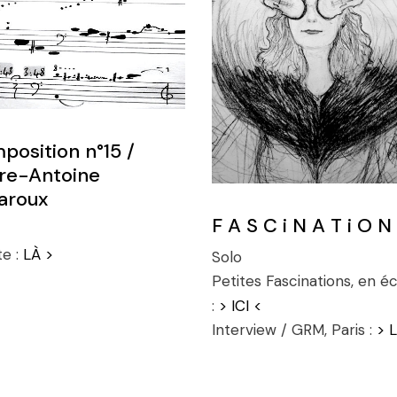
osition n°15 /
rre-Antoine
aroux
F A S C i N A T i O N
e :
LÀ >
Solo
Petites Fascinations, en é
:
> ICI <
Interview / GRM, Paris :
> 