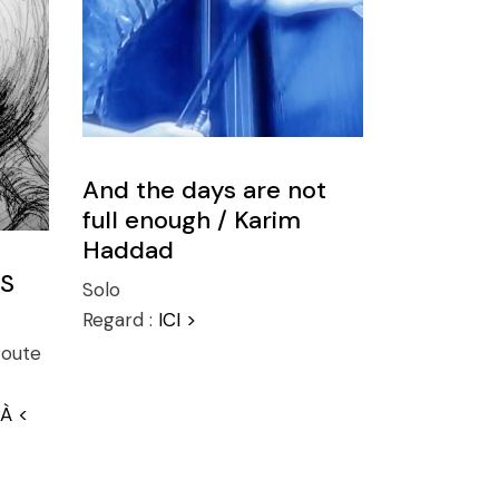
And the days are not
full enough / Karim
Haddad
 S
Solo
Regard :
ICI >
coute
LÀ <