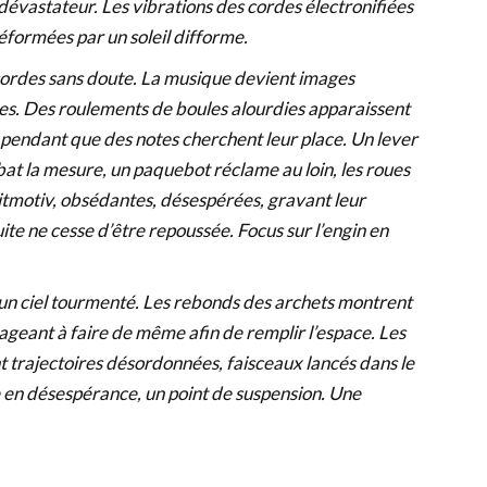
dévastateur. Les vibrations des cordes électronifiées
déformées par un soleil difforme.
s cordes sans doute. La musique devient images
bles. Des roulements de boules alourdies apparaissent
endant que des notes cherchent leur place. Un lever
 bat la mesure, un paquebot réclame au loin, les roues
itmotiv, obsédantes, désespérées, gravant leur
uite ne cesse d’être repoussée. Focus sur l’engin en
t un ciel tourmenté. Les rebonds des archets montrent
ngageant à faire de même afin de remplir l’espace. Les
t trajectoires désordonnées, faisceaux lancés dans le
e en désespérance, un point de suspension. Une