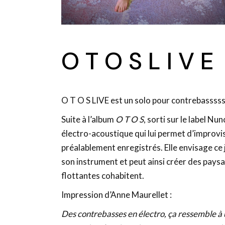
O T O S L I V E
O T O S LIVE est un solo pour contrebassss
Suite à l’album
O T O S
, sorti sur le label N
électro-acoustique qui lui permet d’improvi
préalablement enregistrés. Elle envisage c
son instrument et peut ainsi créer des pay
flottantes cohabitent.
Impression d’Anne Maurellet :
Des contrebasses en électro, ça ressemble à u