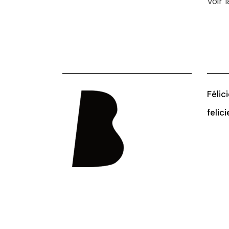
Voir 
Félic
felic