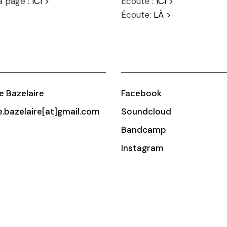
la page :
ICI >
Écoute :
ICI >
Écoute:
LÀ >
ie Bazelaire
Facebook
ie.bazelaire[at]gmail.com
Soundcloud
Bandcamp
Instagram