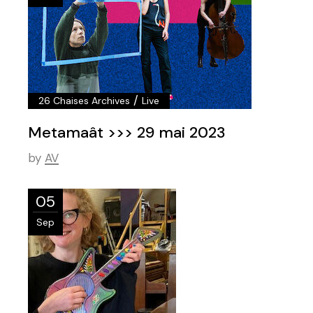
/
26 Chaises Archives
Live
Metamaât >>> 29 mai 2023
by
AV
05
Sep