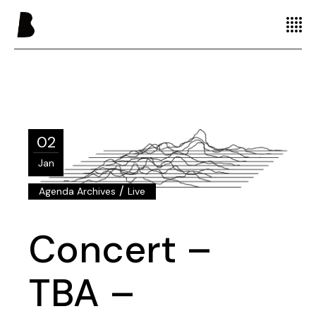
02
Jan
/
Agenda Archives
Live
Concert –
TBA –