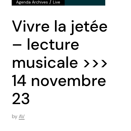
/
Agenda Archives
Live
Vivre la jetée
– lecture
musicale >>>
14 novembre
23
by
AV