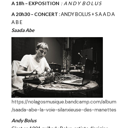
A 18h – EXPOSITION
: A N D Y B O L U S
A 20h30 – CONCERT
: ANDY BOLUS + S A A D A
A B E
Saada Abe
https://nolagosmusique.bandcamp.com/album
/saada-abe-la-voie-silanxieuse-des-manettes
Andy Bolus