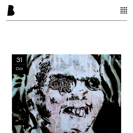
31
Oct