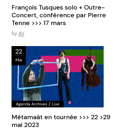
François Tusques solo + Outre-
Concert, conférence par Pierre
Tenne >>> 17 mars
by
AV
22
Mai
/
Agenda Archives
Live
Métamaât en tournée >>> 22 >29
mai 2023