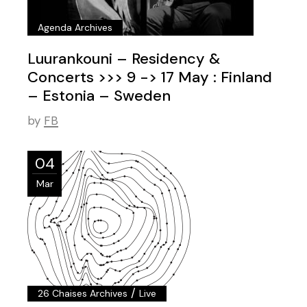
Agenda Archives
Luurankouni – Residency &
Concerts >>> 9 -> 17 May : Finland
– Estonia – Sweden
by
FB
04
Mar
/
26 Chaises Archives
Live