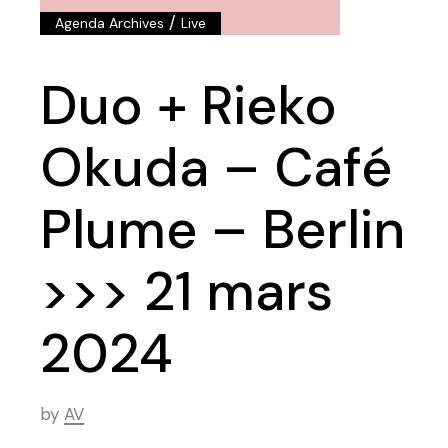
/
Agenda Archives
Live
Duo + Rieko
Okuda – Café
Plume – Berlin
>>> 21 mars
2024
by
AV