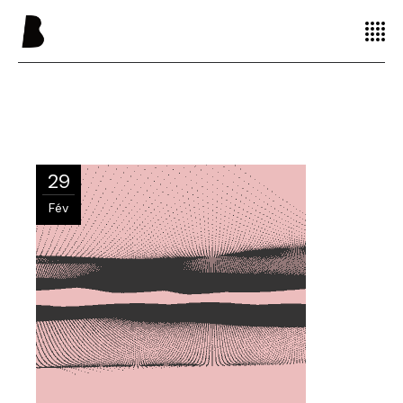
29
Fév