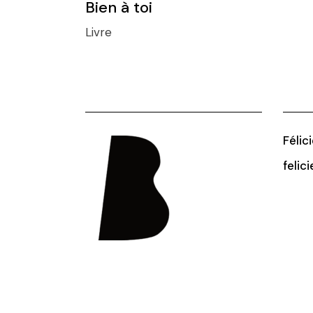
Bien à toi
Livre
Félic
felic