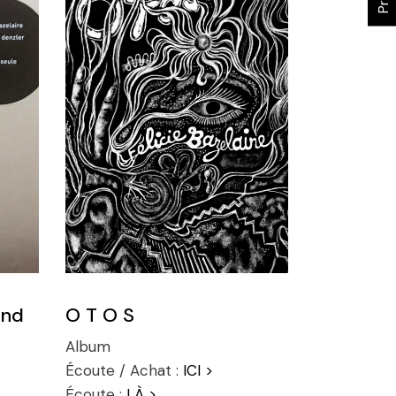
and
O T O S
Album
Écoute / Achat :
ICI >
Écoute :
LÀ >