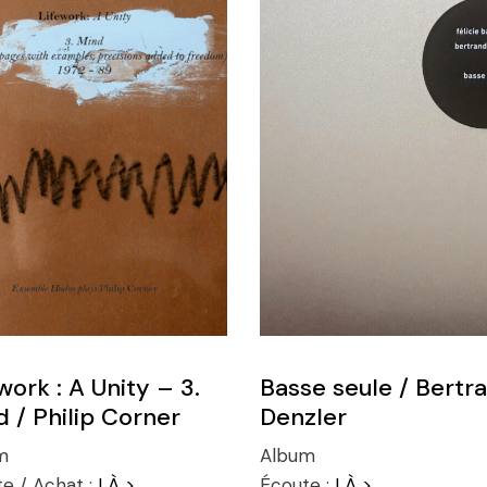
work : A Unity – 3.
Basse seule / Bertr
 / Philip Corner
Denzler
m
Album
e / Achat :
LÀ >
Écoute :
LÀ >