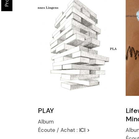
PLAY
Life
Mind
Album
Écoute / Achat :
ICI >
Albu
Écout