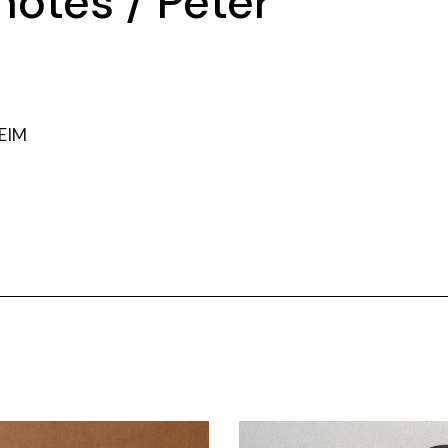
notes / Peter
CEIM