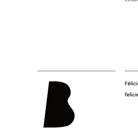
Félic
felic