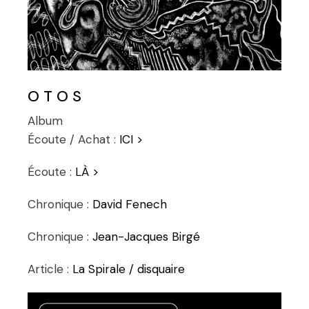
O T O S
Album
Écoute / Achat :
ICI >
Écoute :
LÀ >
Chronique :
David Fenech
Chronique :
Jean-Jacques Birgé
Article :
La Spirale / disquaire